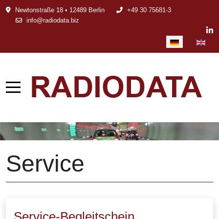
Newtonstraße 18 • 12489 Berlin
+49 30 75681-3
info@radiodata.biz
Sprache auswählen
Service
Service-Begleitschein