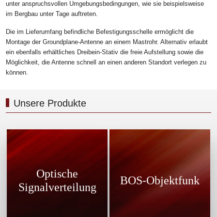
unter anspruchsvollen Umgebungsbedingungen, wie sie beispielsweise
im Bergbau unter Tage auftreten.
Die im Lieferumfang befindliche Befestigungsschelle ermöglicht die
Montage der Groundplane-Antenne an einem Mastrohr. Alternativ erlaubt
ein ebenfalls erhältliches Dreibein-Stativ die freie Aufstellung sowie die
Möglichkeit, die Antenne schnell an einen anderen Standort verlegen zu
können.
Unsere Produkte
Sichere Funkkommunikation
Optische Signalverteilungen
innerhalb großer öffentlicher
ermöglichen die Distribution
Gebäude wie Krankenhäuser,
Optische
von Funksignalen, wenn die zu
Konferenzzentren,
BOS-Objektfunk
versorgenden Objekte so
Signalverteilung
Einkaufszentren, Bahnhöfen
weitläufig sind.
usw.